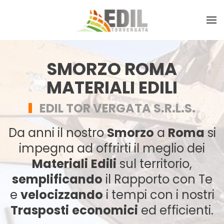
SMORZO ROMA
MATERIALI EDILI
EDIL TOR VERGATA S.R.L.S.
Da anni il nostro
Smorzo
a
Roma
si
impegna ad offrirti il meglio dei
Materiali
Edili
sul territorio,
semplificando
il Rapporto con Te
e
velocizzando
i tempi con i nostri
Trasposti
economici
ed efficienti.