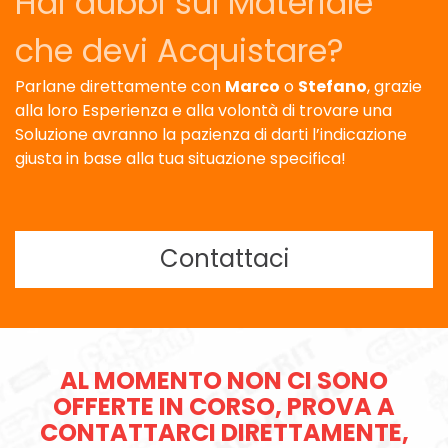
Hai dubbi sul Materiale
che devi Acquistare?
Parlane direttamente con
Marco
o
Stefano
, grazie
alla loro Esperienza e alla volontà di trovare una
Soluzione avranno la pazienza di darti l’indicazione
giusta in base alla tua situazione specifica!
Contattaci
AL MOMENTO NON CI SONO
OFFERTE IN CORSO, PROVA A
CONTATTARCI DIRETTAMENTE,