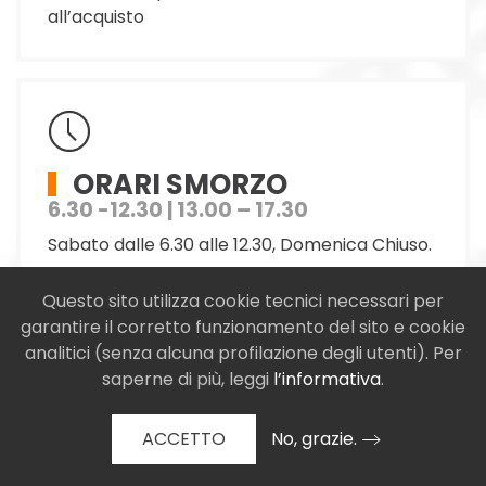
all’acquisto
ORARI SMORZO
6.30 -12.30 | 13.00 – 17.30
Sabato dalle 6.30 alle 12.30, Domenica Chiuso.
Questo sito utilizza cookie tecnici necessari per
garantire il corretto funzionamento del sito e cookie
analitici (senza alcuna profilazione degli utenti). Per
saperne di più, leggi
l’informativa
.
CONTATTACI VIA EMAIL
ACCETTO
No, grazie.
edil.torvergata@gmail.com